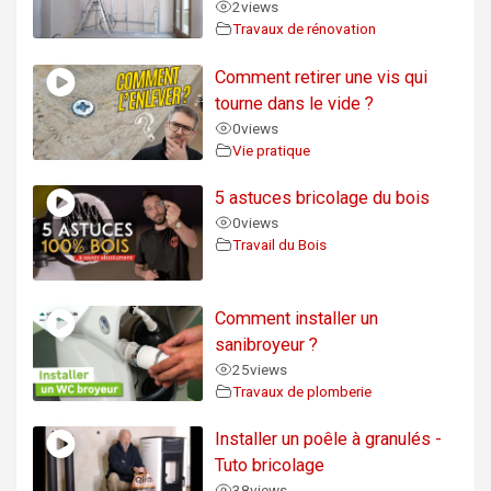
2
views
Travaux de rénovation
Comment retirer une vis qui
tourne dans le vide ?
0
views
Vie pratique
5 astuces bricolage du bois
0
views
Travail du Bois
Comment installer un
sanibroyeur ?
25
views
Travaux de plomberie
Installer un poêle à granulés -
Tuto bricolage
38
views