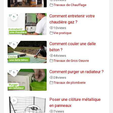
Travaux de Chauffage
Comment entretenir votre
chaudière gaz ?
10
views
Vie pratique
Comment couler une dalle
béton ?
44
views
Travaux de Gros Oeuvre
Comment purger un radiateur ?
28
views
Travaux de plomberie
Poser une clôture métallique
en panneaux
7
views